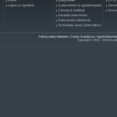
Rólunk
Going Mobile!
GY.I.K
Legyen az ügyfelünk
Csalásvédelem & ügyféltámogatás
Cikkek
Tranzakció analitikák
Szósz
Sokoldalú online fizetés
Online fizetés haladóknak
Technológia, amely üzletet fejleszt
Felhasználási feltételek
|
Cookie Szabályzat
|
Ügyfél Adatvéd
Copyright © 2010 - 2026 Escalion