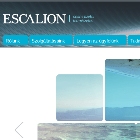
Rólunk
Szolgáltatásaink
Legyen az ügyfelünk
Tudá