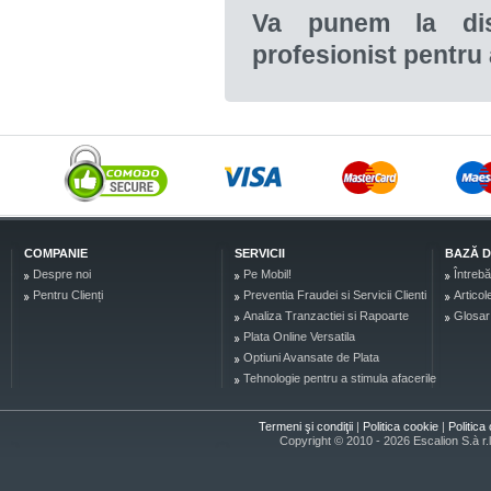
Va punem la disp
profesionist pentru a
COMPANIE
SERVICII
BAZĂ D
Despre noi
Pe Mobil!
Întrebă
Pentru Clienți
Preventia Fraudei si Servicii Clienti
Articol
Analiza Tranzactiei si Rapoarte
Glosar
Plata Online Versatila
Optiuni Avansate de Plata
Tehnologie pentru a stimula afacerile
Termeni şi condiţii
|
Politica cookie
|
Politica 
Copyright © 2010 - 2026 Escalion S.à r.l