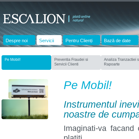
Despre noi
Servicii
Pentru Clienți
Bază de date
Pe Mobil!
Preventia Fraudei si
Analiza Tranzactiei s
Servicii Clienti
Rapoarte
Pe Mobil!
Instrumentul inevi
noastre de cumpa
Imaginati-va facand 
platiti.