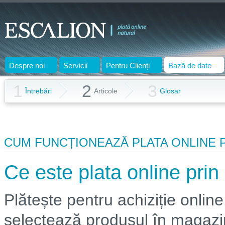
Despre noi
Servicii
Pentru Clienți
Bază de date
1
2
3
Întrebări
Articole
Glosar
CUM FUNCȚIONEAZĂ PLATA ONLINE 
Ce este plata online pri
Plătește pentru achiziție online
selectează produsul în magazi